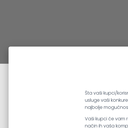
Šta vaši kupci/koris
usluge vaši konkure
najbolje mogućnost
Vaši kupci će vam re
način ih vaša kompa