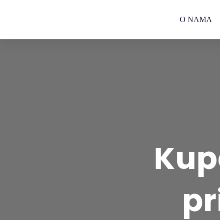
O NAMA
Kupc
pr