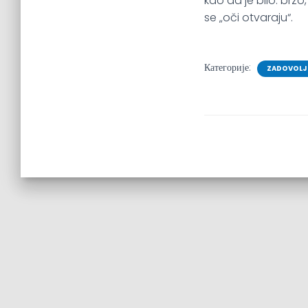
kao da je bilo: brzo
se „oči otvaraju“.
Категорије:
ZADOVOLJS