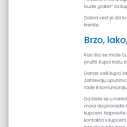
bude „paket“ za kup
Dobra vest je da sv
krenite.
Brzo, lako
Kao što se može čut
pružiti. Kupci kažu: b
Danas vaši kupci že
zahtevaju uputstva 
rade ili komuniciraj
Da biste se u nared
mora da pronađe no
kupcem. Napravite 
kontakta s kupcem.