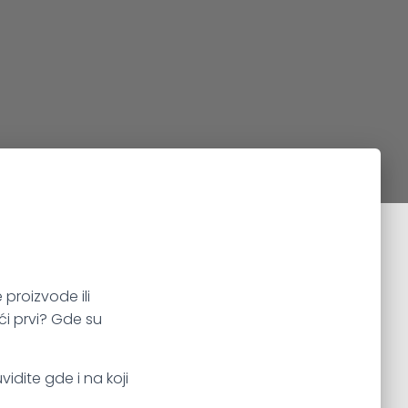
 proizvode ili
ći prvi? Gde su
idite gde i na koji