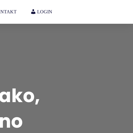
NTAKT
LOGIN
lako,
vno