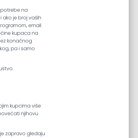
e potrebe na
 ako je broj vaših
rogramom, email
ećine kupaca na
. Bez konačnog
skog, pa i samo
ustvo.
vojim kupcima više
 povećati njihovu
nije zapravo gledaju