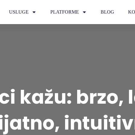
USLUGE
PLATFORME
BLOG
KO
i kažu: brzo, 
ijatno, intuiti