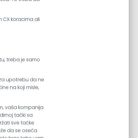
.
m CX koracima ali
 tu, treba je samo
i za upotrebu da ne
ne na koji misle,
jom, vaša kompanija
irnoj tački sa
žati sve tačke
ože da se oseća