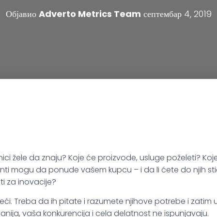
Објавио
Adverto Metrics Team
септембар 4, 2019
nici žele da znaju? Koje će proizvode, usluge poželeti? Koje
nti mogu da ponude vašem kupcu – i da li ćete do njih sti
i za inovacije?
ći. Treba da ih pitate i razumete njihove potrebe i zatim uv
nija, vaša konkurencija i cela delatnost ne ispunjavaju.