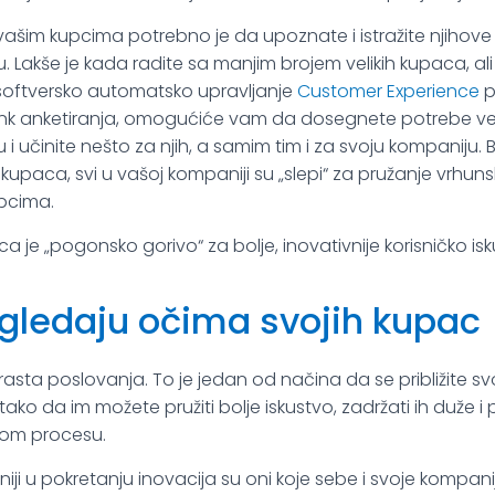
ili vašim kupcima potrebno je da upoznate i istražite njihov
 Lakše je kada radite sa manjim brojem velikih kupaca, ali i
oftversko automatsko upravljanje
Customer Experience
p
link anketiranja, omogućiće vam da dosegnete potrebe v
 i učinite nešto za njih, a samim tim i za svoju kompaniju
upaca, svi u vašoj kompaniji su „slepi“ za pružanje vrhun
pcima.
je „pogonsko gorivo“ za bolje, inovativnije korisničko isk
 gledaju očima svojih kupac
 rasta poslovanja. To je jedan od načina da se približite s
ako da im možete pružiti bolje iskustvo, zadržati ih duže i
tom procesu.
šniji u pokretanju inovacija su oni koje sebe i svoje kompa