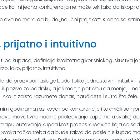
ce koji ni jedna konkurencija ne može tek tako da iskopira
e ovo ne mora da bude „naučni projekat“. Krenite sa sitni
, prijatno i intuitivno
i od kupaca, definicija kvalitetnog korisničkog iskustva je
rzo, lako, prijatno, intuitivno.
le da proizvodi i usluge budu toliko jednostavni i intuitivn
ili pozive za podršku, a još manje potrebu da menjaju nači
u. Ako ih zaista razumete danas, naučićete i sutra šta žele.
nim godinama razlikovali od konkurencije i takmičili sa n
ve, inovativne načine približavanja kupcima u svakoj dod
mapu putovanja kupca kroz proces kupovine koja će sadr
 Svaka tačka treba da bude takva da posle nje kupac m