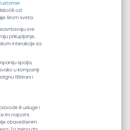
Customer
kočili od
ije širom sveta.
 usavršavaju sve
aju prikupljanje,
okom interakcije sa
mpaniju spolja,
 svako u kompaniji
nu filtrirani i
izvode ili usluge i
te im naporni.
bolje obaveštenim.
resa. To treba da