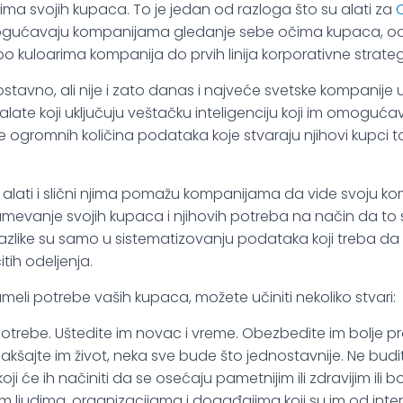
ma svojih kupaca. To je jedan od razloga što su alati za
ogućavaju kompanijama gledanje sebe očima kupaca, ods
o kuloarima kompanija do prvih linija korporativne strateg
stavno, ali nije i zato danas i najveće svetske kompanije
alate koji uključuju veštačku inteligenciju koji im omogućav
ize ogromnih količina podataka koje stvaraju njihovi kupci t
alati i slični njima pomažu kompanijama da vide svoju ko
umevanje svojih kupaca i njihovih potreba na način da to
like su samo u sistematizovanju podataka koji treba da stig
tih odeljenja.
umeli potrebe vaših kupaca, možete učiniti nekoliko stvari:
potrebe. Uštedite im novac i vreme. Obezbedite im bolje pro
lakšajte im život, neka sve bude što jednostavnije. Ne budi
oji će ih načiniti da se osećaju pametnijim ili zdravijim ili 
im ljudima, organizacijama i događajima koji su im od inte