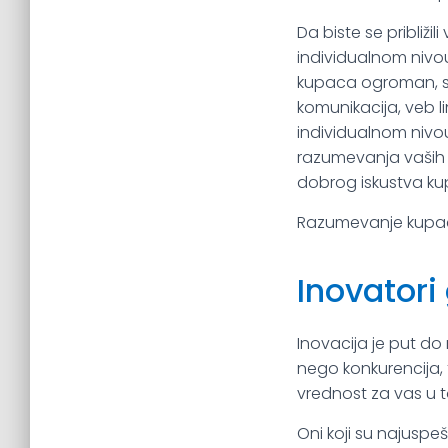
Da biste se približ
individualnom nivou.
kupaca ogroman, s
komunikacija, veb 
individualnom nivou
razumevanja vaših k
dobrog iskustva ku
Razumevanje kupaca 
Inovatori
Inovacija je put do
nego konkurencija, t
vrednost za vas u 
Oni koji su najuspe