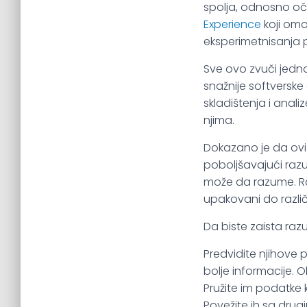
spolja, odnosno oči
Experience
koji om
eksperimetnisanja p
Sve ovo zvuči jedno
snažnije softverske 
skladištenja i anal
njima.
Dokazano je da ovi 
poboljšavajući raz
može da razume. Raz
upakovani do različi
Da biste zaista raz
Predvidite njihove 
bolje informacije. O
Pružite im podatke k
Povežite ih sa drug