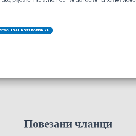
, lako, prijatno, intuitivno. Počnite da radite na tome i vi
TVO I LOJALNOST KORISNIKA
Повезани чланци