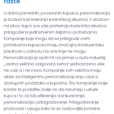
raste
U doba pametnih, povezanih kupaca, personalizacija
je budućnost kreiranja korisničkog iskustva. S obzirom
na izbor, kupci sve više preferiraju korisnička iskustva
prilagođena jedinstvenim željama i potrebama.
Kompanije koje mogu da se prilagode ovim
potrebama kupacaa imaju značajnu konkurentsku
prednost u odnosu na one koje ne mogu.
Personalizacija je opšti hit na primer u auto industriji.
„Jedna veličina odgovara svima“ jednostavno više
ne važi, a i ne mora. Kompanije svih veličina imaju
alate za inteligentnu personalizaciju koju crpe iz
dostupnih podataka o kupcima. Što kompanije bolje
koriste te podatke, bolje će da razumeju i usluže
kupca i to će biti efikasnija i konkurentnija
personalizacija i prilagođavanje. Prilagođavanje
proizvoda i usluga kako bi se zadovoljile potrebe