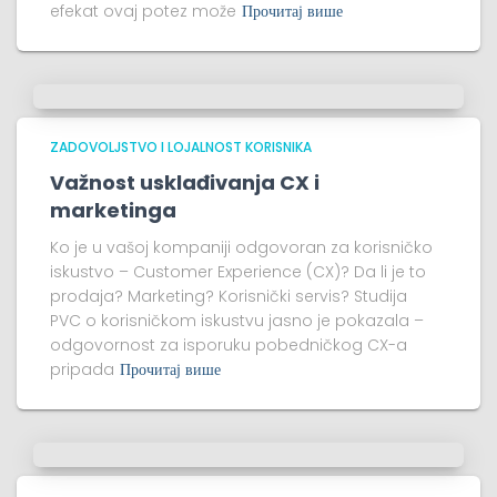
efekat ovaj potez može
Прочитај више
ZADOVOLJSTVO I LOJALNOST KORISNIKA
Važnost usklađivanja CX i
marketinga
Ko je u vašoj kompaniji odgovoran za korisničko
iskustvo – Customer Experience (CX)? Da li je to
prodaja? Marketing? Korisnički servis? Studija
PVC o korisničkom iskustvu jasno je pokazala –
odgovornost za isporuku pobedničkog CX-a
pripada
Прочитај више