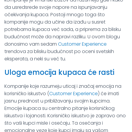
da usredsrede svoje napore na ispunjavanju
očekivanja kupaca. Postoji mnogo toga što
kompanije mogu da učine da izađu u susret
potrebama kupaca već sada, a priprema za blisku
budućnost može da napravi razliku. U ovom blogu
donosimo vam sedam
Customer Experience
trendova za blisku budućnost po oceni svetskih
eksperata, a neki su već tu.
Uloga emocija kupaca će rasti
Kompanije koje razumeju uticaj i značaj emocija na
korisničko iskustvo (
Customer Experience
) će imati
jasnu prednost u približavanju svojim kupcima.
Emocije kupaca su centralno pitanje korisničkog
iskustva i lojanosti. Korisničko iskustvo je zapravo ono
što vaši kupci misle i osećaju. Ta osećanja i
emocionalne veze koje kupci imaju sa vašom