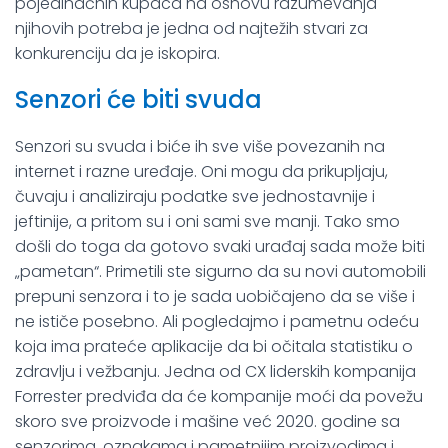
pojedinačnih kupaca na osnovu razumevanja
njihovih potreba je jedna od najtežih stvari za
konkurenciju da je iskopira.
Senzori će biti svuda
Senzori su svuda i biće ih sve više povezanih na
internet i razne uređaje. Oni mogu da prikupljaju,
čuvaju i analiziraju podatke sve jednostavnije i
jeftinije, a pritom su i oni sami sve manji. Tako smo
došli do toga da gotovo svaki urađaj sada može biti
„pametan“. Primetili ste sigurno da su novi automobili
prepuni senzora i to je sada uobičajeno da se više i
ne ističe posebno. Ali pogledajmo i pametnu odeću
koja ima prateće aplikacije da bi očitala statistiku o
zdravlju i vežbanju. Jedna od CX liderskih kompanija
Forrester predviđa da će kompanije moći da povežu
skoro sve proizvode i mašine već 2020. godine sa
senzorima, oznakama i pametnijim proizvodima i