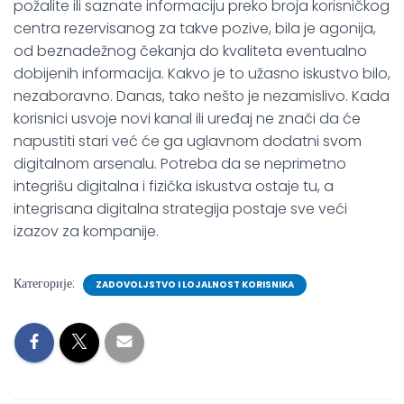
požalite ili saznate informaciju preko broja korisničkog
centra rezervisanog za takve pozive, bila je agonija,
od beznadežnog čekanja do kvaliteta eventualno
dobijenih informacija. Kakvo je to užasno iskustvo bilo,
nezaboravno. Danas, tako nešto je nezamislivo. Kada
korisnici usvoje novi kanal ili uređaj ne znači da će
napustiti stari već će ga uglavnom dodatni svom
digitalnom arsenalu. Potreba da se neprimetno
integrišu digitalna i fizička iskustva ostaje tu, a
integrisana digitalna strategija postaje sve veći
izazov za kompanije.
Категорије:
ZADOVOLJSTVO I LOJALNOST KORISNIKA