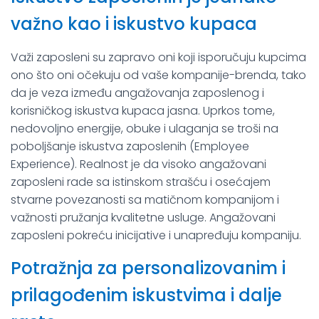
važno kao i iskustvo kupaca
Važi zaposleni su zapravo oni koji isporučuju kupcima
ono što oni očekuju od vaše kompanije-brenda, tako
da je veza između angažovanja zaposlenog i
korisničkog iskustva kupaca jasna. Uprkos tome,
nedovoljno energije, obuke i ulaganja se troši na
poboljšanje iskustva zaposlenih (Employee
Experience). Realnost je da visoko angažovani
zaposleni rade sa istinskom strašću i osećajem
stvarne povezanosti sa matičnom kompanijom i
važnosti pružanja kvalitetne usluge. Angažovani
zaposleni pokreću inicijative i unapređuju kompaniju.
Potražnja za personalizovanim i
prilagođenim iskustvima i dalje