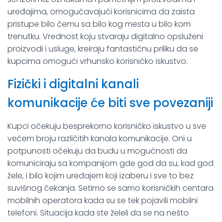
uređajima, omogućavajući korisnicima da zaista
pristupe bilo čemu sa bilo kog mesta u bilo kom
trenutku. Vrednost koju stvaraju digitalno opsluženi
proizvodi i usluge, kreiraju fantastičnu priliku da se
kupcima omogući vrhunsko korisničko iskustvo.
Fizički i digitalni kanali
komunikacije će biti sve povezaniji
Kupci očekuju besprekorno korisničko iskustvo u sve
većem broju različitih kanala komunikacije. Oni u
potpunosti očekuju da budu u mogućnosti da
komuniciraju sa kompanijom gde god da su, kad god
žele, i bilo kojim uređajem koji izaberu i sve to bez
suvišnog čekanja. Setimo se samo korisničkih centara
mobilnih operatora kada su se tek pojavili mobilni
telefoni. Situacija kada ste želeli da se na nešto