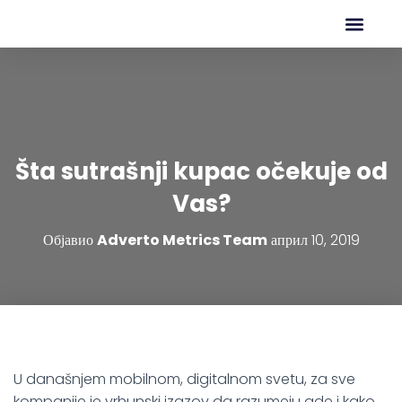
Šta sutrašnji kupac očekuje od
Vas?
Објавио
Adverto Metrics Team
април 10, 2019
U današnjem mobilnom, digitalnom svetu, za sve
kompanije je vrhunski izazov da razumeju gde i kako