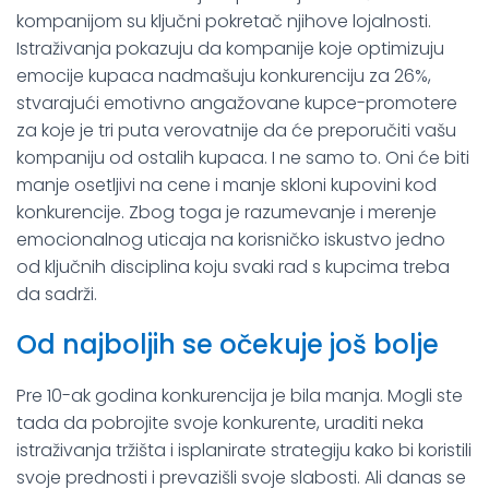
kompanijom su ključni pokretač njihove lojalnosti.
Istraživanja pokazuju da kompanije koje optimizuju
emocije kupaca nadmašuju konkurenciju za 26%,
stvarajući emotivno angažovane kupce-promotere
za koje je tri puta verovatnije da će preporučiti vašu
kompaniju od ostalih kupaca. I ne samo to. Oni će biti
manje osetljivi na cene i manje skloni kupovini kod
konkurencije. Zbog toga je razumevanje i merenje
emocionalnog uticaja na korisničko iskustvo jedno
od ključnih disciplina koju svaki rad s kupcima treba
da sadrži.
Od najboljih se očekuje još bolje
Pre 10-ak godina konkurencija je bila manja. Mogli ste
tada da pobrojite svoje konkurente, uraditi neka
istraživanja tržišta i isplanirate strategiju kako bi koristili
svoje prednosti i prevazišli svoje slabosti. Ali danas se