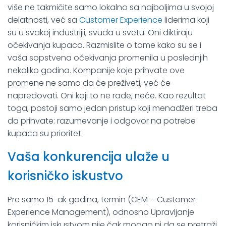
više ne takmičite samo lokalno sa najboljima u svojoj
delatnosti, već sa
Customer Experience
liderima koji
su u svakoj industrijii, svuda u svetu. Oni diktiraju
očekivanja kupaca. Razmislite o tome kako su se i
vaša sopstvena očekivanja promenila u poslednjih
nekoliko godina. Kompanije koje prihvate ove
promene ne samo da će preživeti, već će
napredovati. Oni koji to ne rade, neće. Kao rezultat
toga, postoji samo jedan pristup koji menadžeri treba
da prihvate: razumevanje i odgovor na potrebe
kupaca su prioritet.
Vaša konkurencija ulaže u
korisničko iskustvo
Pre samo 15-ak godina, termin (CEM – Customer
Experience Management), odnosno Upravljanje
korisničkim iskustvom nije čak mogao ni da se pretraži