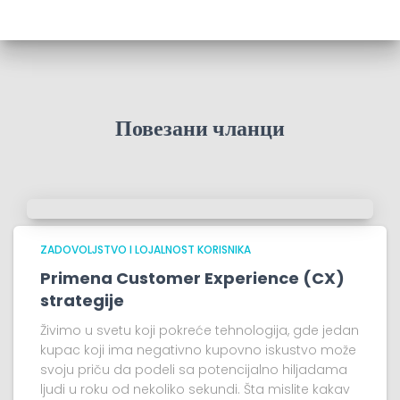
Повезани чланци
ZADOVOLJSTVO I LOJALNOST KORISNIKA
Primena Customer Experience (CX)
strategije
Živimo u svetu koji pokreće tehnologija, gde jedan
kupac koji ima negativno kupovno iskustvo može
svoju priču da podeli sa potencijalno hiljadama
ljudi u roku od nekoliko sekundi. Šta mislite kakav