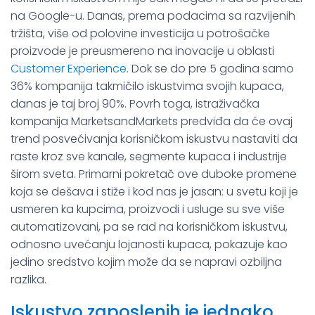
na Google-u. Danas, prema podacima sa razvijenih
tržišta, više od polovine investicija u potrošačke
proizvode je preusmereno na inovacije u oblasti
Customer Experience
. Dok se do pre 5 godina samo
36% kompanija takmičilo iskustvima svojih kupaca,
danas je taj broj 90%. Povrh toga, istraživačka
kompanija MarketsandMarkets predviđa da će ovaj
trend posvećivanja korisničkom iskustvu nastaviti da
raste kroz sve kanale, segmente kupaca i industrije
širom sveta. Primarni pokretač ove duboke promene
koja se dešava i stiže i kod nas je jasan: u svetu koji je
usmeren ka kupcima, proizvodi i usluge su sve više
automatizovani, pa se rad na korisničkom iskustvu,
odnosno uvećanju lojanosti kupaca, pokazuje kao
jedino sredstvo kojim može da se napravi ozbiljna
razlika.
Iskustvo zaposlenih je jednako