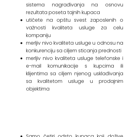
sistema nagrađivanja na osnovu
rezultata poseta tajnih kupaca
utičete na opštu svest zaposlenih o
važnosti kvaliteta usluge za celu
kompaniju
merljiv nivo kvaliteta usluge u odnosu na
konkurenciju sa ciljem sticanja prednosti
merljiv nivo kvaliteta usluge telefonske i
e-mail komunikacije s kupcima ili
klijentima sa ciljem njenog usklađivanja
sa kvalitetom usluge u prodajnim
objektima
Samo četiri odsto kupaca koji dožive