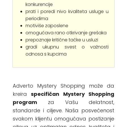
konkurencije
prati i poredi nivo kvaliteta usluge u
periodima
motiviše zaposlene
omogućava rano otkrivanje grešaka
prepoznaje kritične tačke u usluzi
gradi ukupnu svest o važnosti
odnosa s kupcima
Adverto Mystery Shopping može da
kreira
specifičan Mystery Shopping
program
za Vašu delatnost,
standarde i ciljeve. Naša posvećenost
svakom klijentu omogućava postizanje
ciljeva uz optimalan odnos kvaliteta i