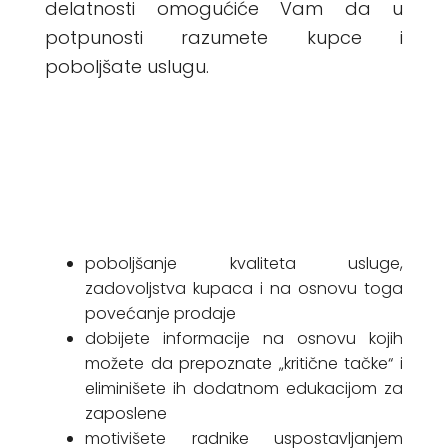
delatnosti omogućiće Vam da u
potpunosti razumete kupce i
poboljšate uslugu.
poboljšanje kvaliteta usluge,
zadovoljstva kupaca i na osnovu toga
povećanje prodaje
dobijete informacije na osnovu kojih
možete da prepoznate „kritične tačke“ i
eliminišete ih dodatnom edukacijom za
zaposlene
motivišete radnike uspostavljanjem