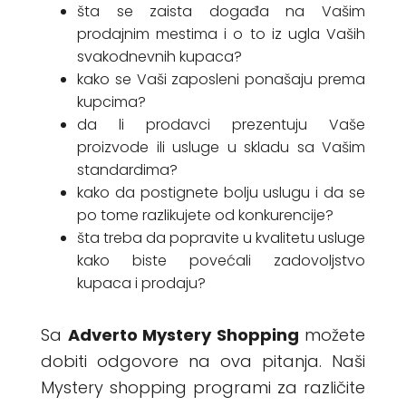
šta se zaista događa na Vašim
prodajnim mestima i o to iz ugla Vaših
svakodnevnih kupaca?
kako se Vaši zaposleni ponašaju prema
kupcima?
da li prodavci prezentuju Vaše
proizvode ili usluge u skladu sa Vašim
standardima?
kako da postignete bolju uslugu i da se
po tome razlikujete od konkurencije?
šta treba da popravite u kvalitetu usluge
kako biste povećali zadovoljstvo
kupaca i prodaju?
Sa
Adverto Mystery Shopping
možete
dobiti odgovore na ova pitanja. Naši
Mystery shopping programi za različite