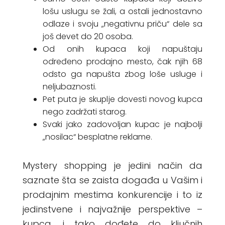
lošu uslugu se žali, a ostali jednostavno
odlaze i svoju „negativnu priču“ dele sa
još devet do 20 osoba.
Od onih kupaca koji napuštaju
određeno prodajno mesto, čak njih 68
odsto ga napušta zbog loše usluge i
neljubaznosti.
Pet puta je skuplje dovesti novog kupca
nego zadržati starog.
Svaki jako zadovoljan kupac je najbolji
„nosilac“ besplatne reklame.
Mystery shopping je jedini način da
saznate šta se zaista događa u Vašim i
prodajnim mestima konkurencije i to iz
jedinstvene i najvažnije perspektive –
kupca, i tako dođete do ključnih