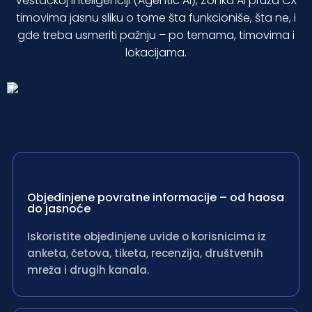
veštačkoj inteligenciji (Agentic AI), Zonka AI pruža CX
timovima jasnu sliku o tome šta funkcioniše, šta ne, i
gde treba usmeriti pažnju – po temama, timovima i
lokacijama.
Objedinjene povratne informacije – od haosa
do jasnoće
Iskoristite objedinjene uvide o korisnicima iz
anketa, četova, tiketa, recenzija, društvenih
mreža i drugih kanala.