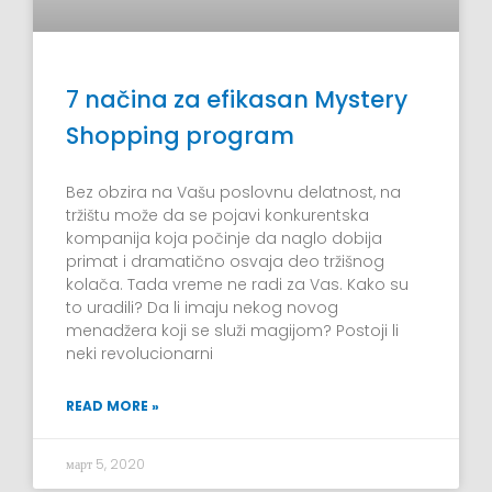
7 načina za efikasan Mystery
Shopping program
Bez obzira na Vašu poslovnu delatnost, na
tržištu može da se pojavi konkurentska
kompanija koja počinje da naglo dobija
primat i dramatično osvaja deo tržišnog
kolača. Tada vreme ne radi za Vas. Kako su
to uradili? Da li imaju nekog novog
menadžera koji se služi magijom? Postoji li
neki revolucionarni
READ MORE »
март 5, 2020