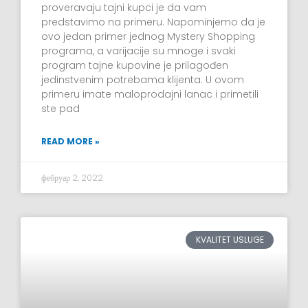
proveravaju tajni kupci je da vam
predstavimo na primeru. Napominjemo da je
ovo jedan primer jednog Mystery Shopping
programa, a varijacije su mnoge i svaki
program tajne kupovine je prilagođen
jedinstvenim potrebama klijenta. U ovom
primeru imate maloprodajni lanac i primetili
ste pad
READ MORE »
фебруар 2, 2022
KVALITET USLUGE