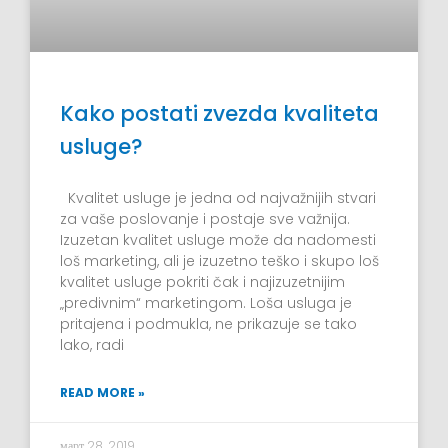
Kako postati zvezda kvaliteta
usluge?
Kvalitet usluge je jedna od najvažnijih stvari
za vaše poslovanje i postaje sve važnija.
Izuzetan kvalitet usluge može da nadomesti
loš marketing, ali je izuzetno teško i skupo loš
kvalitet usluge pokriti čak i najizuzetnijim
„predivnim“ marketingom. Loša usluga je
pritajena i podmukla, ne prikazuje se tako
lako, radi
READ MORE »
март 28, 2019