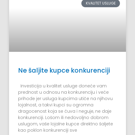
KVALITET USLUGE
Ne šaljite kupce konkurenciji
Investicija u kvalitet usluge doneće vam
prednost u odnosu na konkurenciju i veće
prihode jer usluga kupcima utiče na njihovu
lojalnost, a takvi kupci su ogromna
dragocenost koja se čuva i neguje, ne daje
konkurenciji. Lošom ili nedovoljno dobrom
uslugom, vaše lojalne kupce direktno šaljete
kao poklon konkurenciji sve