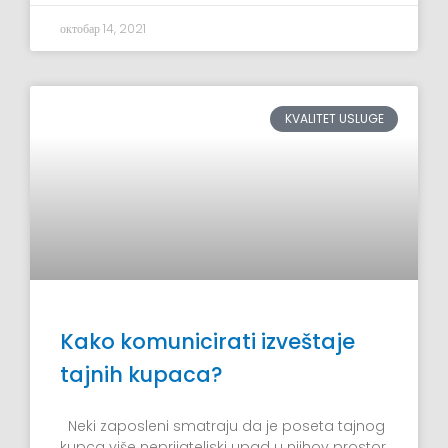
октобар 14, 2021
KVALITET USLUGE
Kako komunicirati izveštaje
tajnih kupaca?
Neki zaposleni smatraju da je poseta tajnog
kupca više neprijateljski upad u njihov prostor