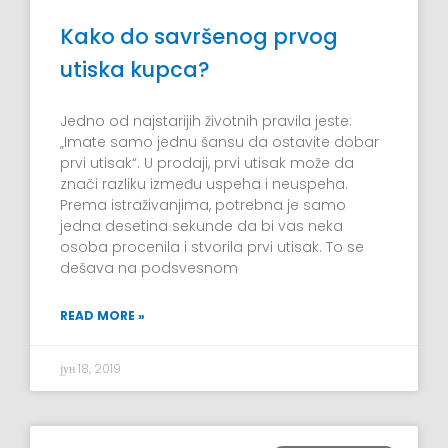
Kako do savršenog prvog
utiska kupca?
Jedno od najstarijih životnih pravila jeste:
„Imate samo jednu šansu da ostavite dobar
prvi utisak“. U prodaji, prvi utisak može da
znači razliku između uspeha i neuspeha.
Prema istraživanjima, potrebna je samo
jedna desetina sekunde da bi vas neka
osoba procenila i stvorila prvi utisak. To se
dešava na podsvesnom
READ MORE »
јун 18, 2019