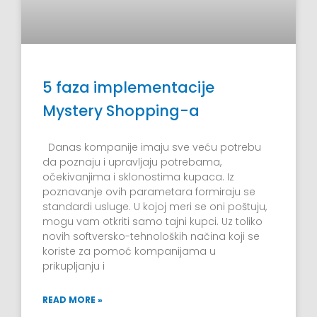
5 faza implementacije
Mystery Shopping-a
Danas kompanije imaju sve veću potrebu
da poznaju i upravljaju potrebama,
očekivanjima i sklonostima kupaca. Iz
poznavanje ovih parametara formiraju se
standardi usluge. U kojoj meri se oni poštuju,
mogu vam otkriti samo tajni kupci. Uz toliko
novih softversko-tehnoloških načina koji se
koriste za pomoć kompanijama u
prikupljanju i
READ MORE »