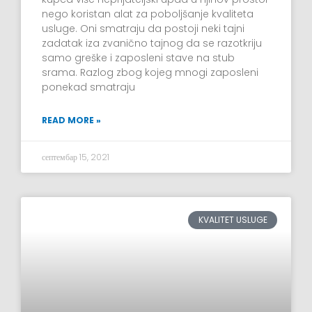
nego koristan alat za poboljšanje kvaliteta
usluge. Oni smatraju da postoji neki tajni
zadatak iza zvanično tajnog da se razotkriju
samo greške i zaposleni stave na stub
srama. Razlog zbog kojeg mnogi zaposleni
ponekad smatraju
READ MORE »
септембар 15, 2021
KVALITET USLUGE