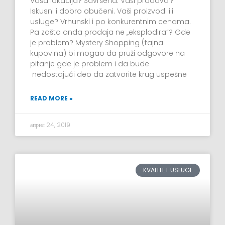
Vaša lokacija? Savršena. Vaši prodavci?
Iskusni i dobro obučeni. Vaši proizvodi ili
usluge? Vrhunski i po konkurentnim cenama.
Pa zašto onda prodaja ne „eksplodira“? Gde
je problem? Mystery Shopping (tajna
kupovina) bi mogao da pruži odgovore na
pitanje gde je problem i da bude
nedostajući deo da zatvorite krug uspešne
READ MORE »
април 24, 2019
KVALITET USLUGE