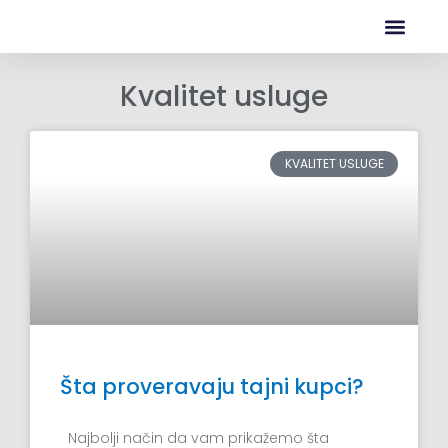
Kvalitet usluge
KVALITET USLUGE
Šta proveravaju tajni kupci?
Najbolji način da vam prikažemo šta